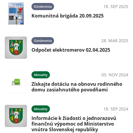
023
18. SEP 2025
Oznámenia
Komunitná brigáda 20.09.2025
28. MAR 2025
Oznámenia
Odpočet elektromerov 02.04.2025
05. NOV 2024
Aktuality
Získajte dotáciu na obnovu rodinného
domu zasiahnutého povodňami
18. SEP 2024
Aktuality
Informácie k žiadosti o jednorazovú
finančnú výpomoc od Ministerstvo
vnútra Slovenskej republiky