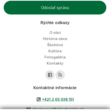
Odoslať správu
Rýchle odkazy
O obci
História obce
Školstvo
Kultúra
Fotogaléria
Kontakty
Kontaktné informácie
+421 2 65 938 151​​​​​​​
obecnyurad@obecborinka.sk