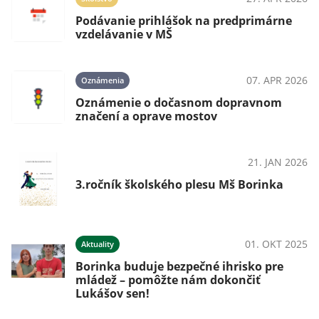
Podávanie prihlášok na predprimárne
vzdelávanie v MŠ
024
07. APR 2026
Oznámenia
Oznámenie o dočasnom dopravnom
značení a oprave mostov
024
21. JAN 2026
OznámeniaPodujatia
24
3.ročník školského plesu Mš Borinka
024
01. OKT 2025
Aktuality
Borinka buduje bezpečné ihrisko pre
mládež – pomôžte nám dokončiť
Lukášov sen!