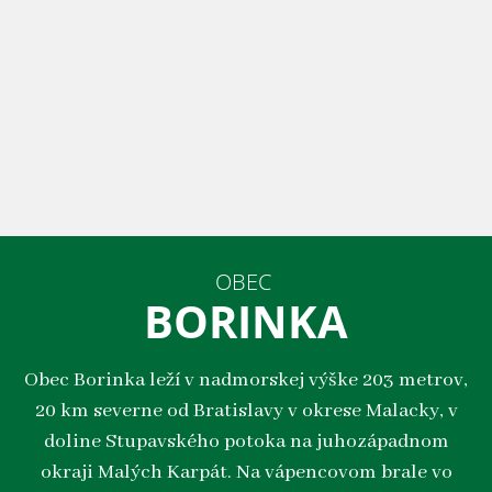
OBEC
BORINKA
Obec Borinka leží v nadmorskej výške 203 metrov,
20 km severne od Bratislavy v okrese Malacky, v
doline Stupavského potoka na juhozápadnom
okraji Malých Karpát. Na vápencovom brale vo