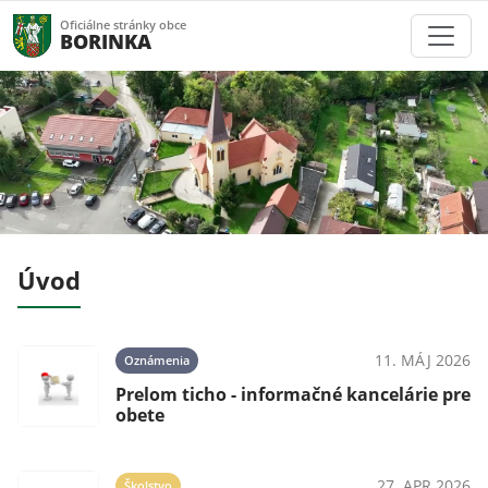
Oficiálne stránky obce
BORINKA
Úvod
024
11. MÁJ 2026
Oznámenia
Prelom ticho - informačné kancelárie pre
mi
obete
024
27. APR 2026
Školstvo