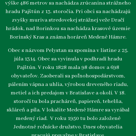
výške 486 metrov sa nachádza zrúcanina strážneho
hradu Pajštún z 13. storočia. Pri obci sa nachádzajú
zvyšky muriva stredovekej strážnej veže Dračí
hrádok, nad Borinkou sa nachádza krasové územie
Borinský Kras a známa horáreň Medené Hámre.
Obec s názvom Pelystan sa spomína v listine z 25.
júla 1314. Obec sa vyvinula v podhradí hradu
Pajštún. V roku 1828 mala 98 domov a 698
obyvateľov. Zaoberali sa poľnohospodárstvom,
pálením vápna a uhlia, výrobou dreveného riadu,
metiel a ich predajom v Bratislave a okolí. V 18.
storočí tu bola pracháreň, papiereň, tehelňa,
skláreň a píla. V lokalite Medené Hámre sa vyrábal
medený riad. V roku 1950 tu bolo založené
Jednotné roľnícke družstvo. Dnes obyvatelia
pracujú prevažne v Bratislave.