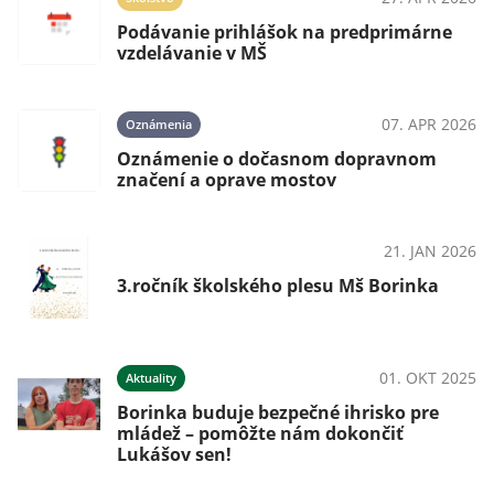
Podávanie prihlášok na predprimárne
vzdelávanie v MŠ
024
07. APR 2026
Oznámenia
Oznámenie o dočasnom dopravnom
značení a oprave mostov
024
21. JAN 2026
OznámeniaPodujatia
24
3.ročník školského plesu Mš Borinka
024
01. OKT 2025
Aktuality
Borinka buduje bezpečné ihrisko pre
mládež – pomôžte nám dokončiť
Lukášov sen!