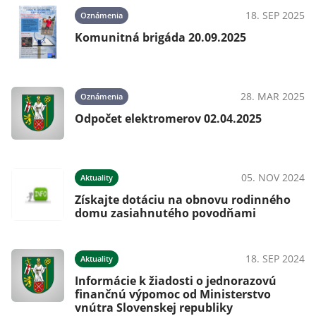
023
18. SEP 2025
Oznámenia
Komunitná brigáda 20.09.2025
28. MAR 2025
Oznámenia
Odpočet elektromerov 02.04.2025
05. NOV 2024
Aktuality
Získajte dotáciu na obnovu rodinného
domu zasiahnutého povodňami
18. SEP 2024
Aktuality
Informácie k žiadosti o jednorazovú
finančnú výpomoc od Ministerstvo
vnútra Slovenskej republiky