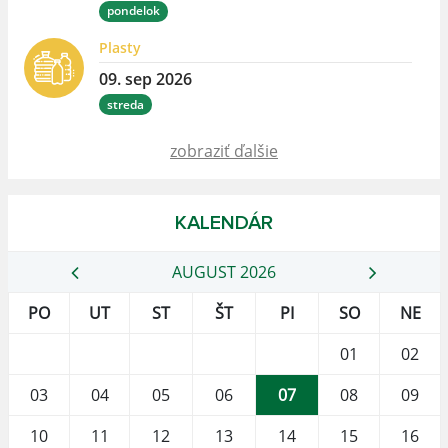
pondelok
Plasty
09. sep 2026
streda
zobraziť ďalšie
KALENDÁR
AUGUST 2026
PO
UT
ST
ŠT
PI
SO
NE
01
02
03
04
05
06
07
08
09
10
11
12
13
14
15
16