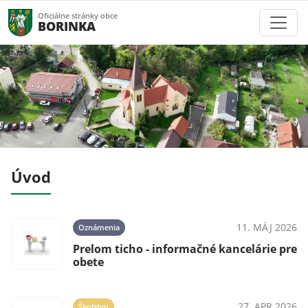
Oficiálne stránky obce
BORINKA
Úvod
024
11. MÁJ 2026
Oznámenia
Prelom ticho - informačné kancelárie pre
mi
obete
024
27. APR 2026
Školstvo