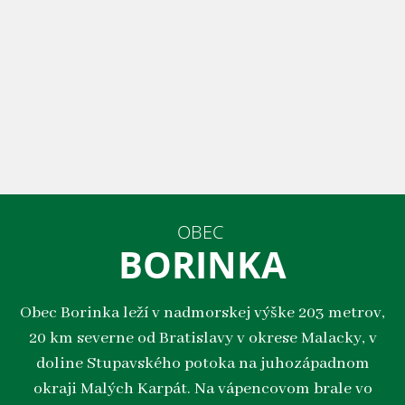
OBEC
BORINKA
Obec Borinka leží v nadmorskej výške 203 metrov,
20 km severne od Bratislavy v okrese Malacky, v
doline Stupavského potoka na juhozápadnom
okraji Malých Karpát. Na vápencovom brale vo