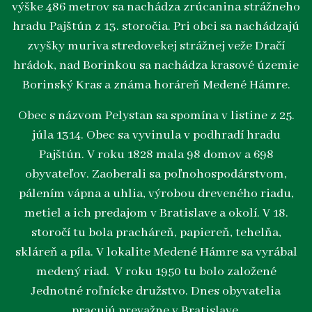
výške 486 metrov sa nachádza zrúcanina strážneho
hradu Pajštún z 13. storočia. Pri obci sa nachádzajú
zvyšky muriva stredovekej strážnej veže Dračí
hrádok, nad Borinkou sa nachádza krasové územie
Borinský Kras a známa horáreň Medené Hámre.
Obec s názvom Pelystan sa spomína v listine z 25.
júla 1314. Obec sa vyvinula v podhradí hradu
Pajštún. V roku 1828 mala 98 domov a 698
obyvateľov. Zaoberali sa poľnohospodárstvom,
pálením vápna a uhlia, výrobou dreveného riadu,
metiel a ich predajom v Bratislave a okolí. V 18.
storočí tu bola pracháreň, papiereň, tehelňa,
skláreň a píla. V lokalite Medené Hámre sa vyrábal
medený riad. V roku 1950 tu bolo založené
Jednotné roľnícke družstvo. Dnes obyvatelia
pracujú prevažne v Bratislave.