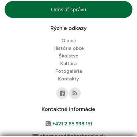
Odoslať správu
Rýchle odkazy
O obci
História obce
Školstvo
Kultúra
Fotogaléria
Kontakty
Kontaktné informácie
+421 2 65 938 151​​​​​​​
obecnyurad@obecborinka.sk