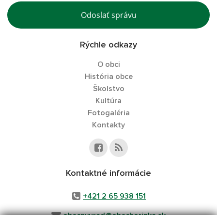
Odoslať správu
Rýchle odkazy
O obci
História obce
Školstvo
Kultúra
Fotogaléria
Kontakty
Kontaktné informácie
+421 2 65 938 151​​​​​​​
obecnyurad@obecborinka.sk