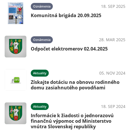
023
18. SEP 2025
Oznámenia
Komunitná brigáda 20.09.2025
28. MAR 2025
Oznámenia
Odpočet elektromerov 02.04.2025
05. NOV 2024
Aktuality
Získajte dotáciu na obnovu rodinného
domu zasiahnutého povodňami
18. SEP 2024
Aktuality
Informácie k žiadosti o jednorazovú
finančnú výpomoc od Ministerstvo
vnútra Slovenskej republiky