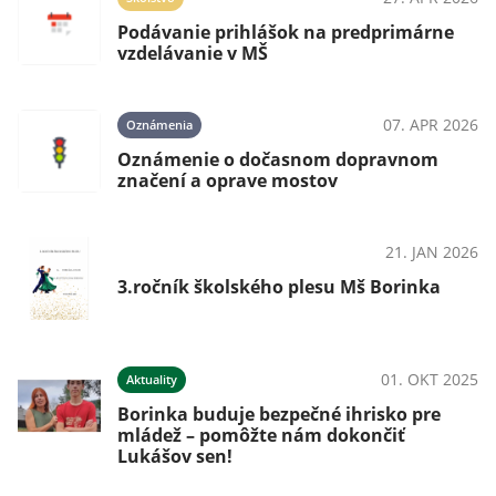
Podávanie prihlášok na predprimárne
vzdelávanie v MŠ
024
07. APR 2026
Oznámenia
Oznámenie o dočasnom dopravnom
značení a oprave mostov
024
21. JAN 2026
OznámeniaPodujatia
24
3.ročník školského plesu Mš Borinka
024
01. OKT 2025
Aktuality
Borinka buduje bezpečné ihrisko pre
mládež – pomôžte nám dokončiť
Lukášov sen!