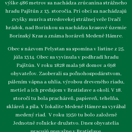
výške 486 metrov sa nachádza zrúcanina strážneho
hradu Pajštún z 13. storočia. Pri obci sa nachádzajú
zvyšky muriva stredovekej strážnej veže Dračí
hrádok, nad Borinkou sa nachádza krasové územie
Borinský Kras a známa horáreň Medené Hámre.
Obec s názvom Pelystan sa spomína v listine z 25.
júla 1314. Obec sa vyvinula v podhradí hradu
Pajštún. V roku 1828 mala 98 domov a 698
obyvateľov. Zaoberali sa poľnohospodárstvom,
pálením vápna a uhlia, výrobou dreveného riadu,
metiel a ich predajom v Bratislave a okolí. V 18.
storočí tu bola pracháreň, papiereň, tehelňa,
skláreň a píla. V lokalite Medené Hámre sa vyrábal
medený riad. V roku 1950 tu bolo založené
Jednotné roľnícke družstvo. Dnes obyvatelia
pracujú prevažne v Bratislave.