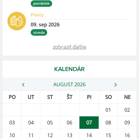
pondelok
Plasty
09. sep 2026
streda
zobraziť ďalšie
KALENDÁR
AUGUST 2026
PO
UT
ST
ŠT
PI
SO
NE
01
02
03
04
05
06
07
08
09
10
11
12
13
14
15
16