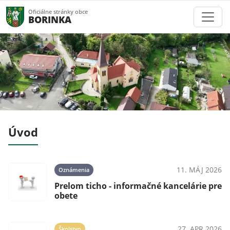
Oficiálne stránky obce
BORINKA
Úvod
024
11. MÁJ 2026
Oznámenia
Prelom ticho - informačné kancelárie pre
mi
obete
024
27. APR 2026
Školstvo