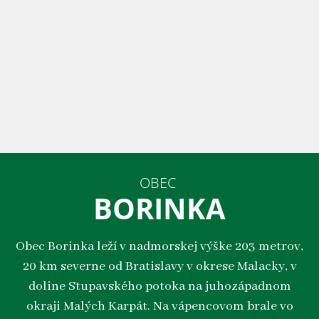
OBEC
BORINKA
Obec Borinka leží v nadmorskej výške 203 metrov,
20 km severne od Bratislavy v okrese Malacky, v
doline Stupavského potoka na juhozápadnom
okraji Malých Karpát. Na vápencovom brale vo