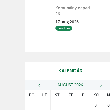
Komunálny odpad
26
17. aug 2026
pondelok
KALENDÁR
AUGUST 2026
PO
UT
ST
ŠT
PI
SO
N
01
0