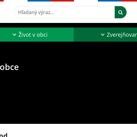
Hľadaný výraz...
Život v obci
Zverejňova
 obce
od