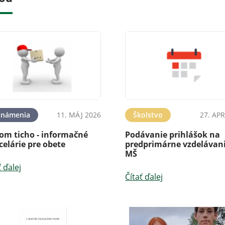
známenia
11. MÁJ 2026
Školstvo
27. APR
lom ticho - informačné
Podávanie prihlášok na
elárie pre obete
predprimárne vzdelávani
MŠ
ť ďalej
Čítať ďalej