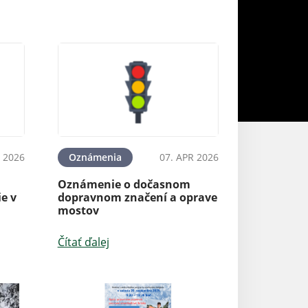
 2026
Oznámenia
07. APR 2026
Aktuality
Oznámenie o dočasnom
Informácia MPa
e v
dopravnom značení a oprave
žiadostí o dotá
mostov
zasiahnutým p
Čítať ďalej
Čítať ďalej