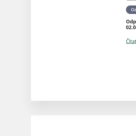
O
Odp
02.0
Číta