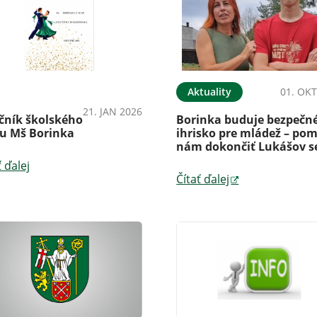
námeniaPodujatia
Aktuality
01. OKT
21. JAN 2026
očník školského
Borinka buduje bezpečn
su Mš Borinka
ihrisko pre mládež – po
nám dokončiť Lukášov s
ť ďalej
Čítať ďalej