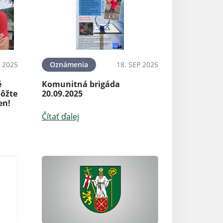
 2025
Oznámenia
18. SEP 2025
Aktuality
é
Komunitná brigáda
Nová zastávka P
môžte
20.09.2025
od 03.03.2024
en!
Čítať ďalej
Čítať ďalej