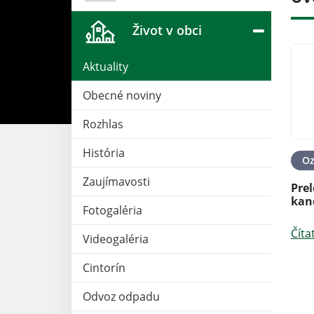
Život v obci
Aktuality
Obecné noviny
Rozhlas
História
12. SEP 2024
Aktuality
11. SEP 2024
O
Zaujímavosti
IE -SHMÚ
Darujme Lukášovi šancu na
Pre
GICKÉ VÝSTRAHY
zotavenie
kanc
Fotogaléria
Čítať ďalej
Číta
Videogaléria
Cintorín
Odvoz odpadu