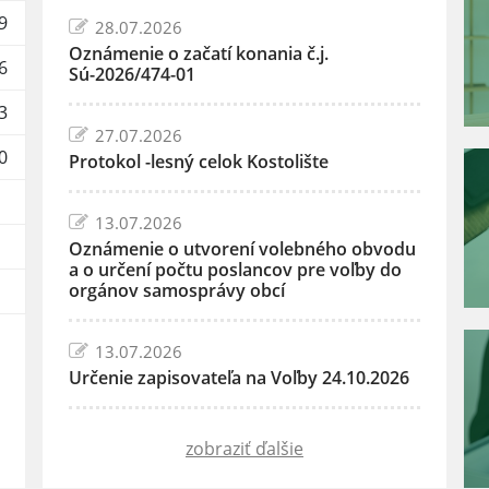
9
28.07.2026
Oznámenie o začatí konania č.j.
6
Sú-2026/474-01
3
27.07.2026
0
Protokol -lesný celok Kostolište
13.07.2026
Oznámenie o utvorení volebného obvodu
a o určení počtu poslancov pre voľby do
orgánov samosprávy obcí
13.07.2026
Určenie zapisovateľa na Voľby 24.10.2026
zobraziť ďalšie