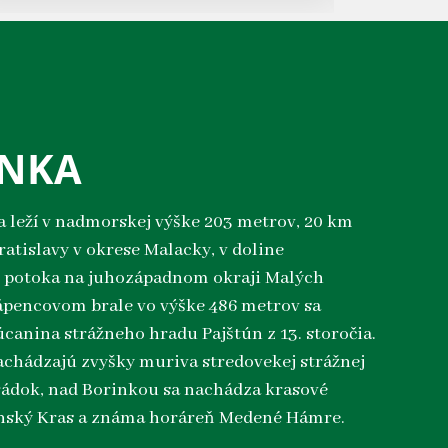
INKA
 leží v nadmorskej výške 203 metrov, 20 km
ratislavy v okrese Malacky, v doline
 potoka na juhozápadnom okraji Malých
ápencovom brale vo výške 486 metrov sa
canina strážneho hradu Pajštún z 13. storočia.
nachádzajú zvyšky muriva stredovekej strážnej
rádok, nad Borinkou sa nachádza krasové
nský Kras a známa horáreň Medené Hámre.