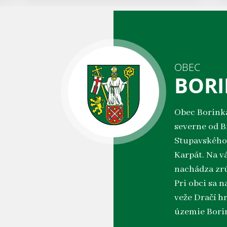
OBEC
BOR
Obec Borinka
severne od B
Stupavského
Karpát. Na v
nachádza zrú
Pri obci sa 
veže Dračí h
územie Bori