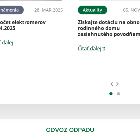
známenia
28. MAR 2025
Aktuality
05. NOV
očet elektromerov
Získajte dotáciu na obn
4.2025
rodinného domu
zasiahnutého povodňam
ť ďalej
Čítať ďalej
ODVOZ ODPADU