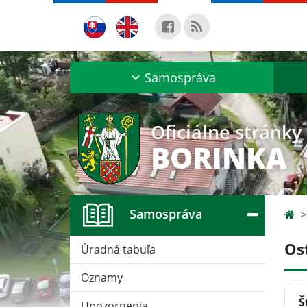
Samospráva
Oficiálne stránky
BORINKA
Samospráva
Os
Úradná tabuľa
Oznamy
Š
Upozornenia