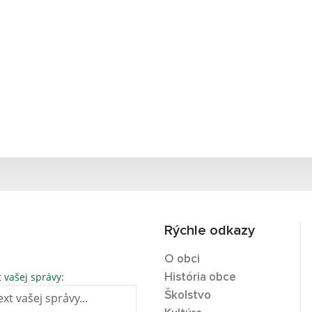
Rýchle odkazy
O obci
t vašej správy:
História obce
Školstvo