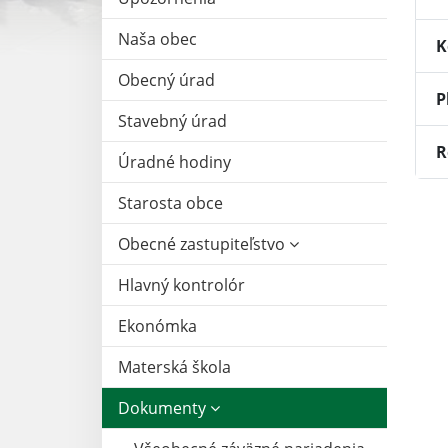
Naša obec
K
Obecný úrad
P
Stavebný úrad
R
Úradné hodiny
Starosta obce
Obecné zastupiteľstvo
Hlavný kontrolór
Ekonómka
Materská škola
Dokumenty