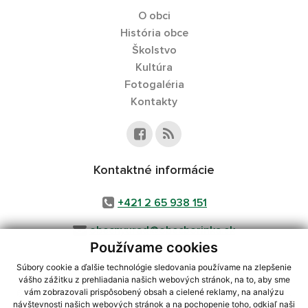
O obci
História obce
Školstvo
Kultúra
Fotogaléria
Kontakty
Kontaktné informácie
+421 2 65 938 151
obecnyurad@obecborinka.sk
Používame cookies
Súbory cookie a ďalšie technológie sledovania používame na zlepšenie
vášho zážitku z prehliadania našich webových stránok, na to, aby sme
využite možnosť získavania aktuálnych informácií s využitím RSS
,
vám zobrazovali prispôsobený obsah a cielené reklamy, na analýzu
návštevnosti našich webových stránok a na pochopenie toho, odkiaľ naši
CMS systém (redakčný) systém ECHELON 2,
Mapa stránok
,
web portál
,