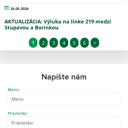
26.05.2026
AKTUALIZÁCIA: Výluka na linke 219 medzi
Stupavou a Borinkou
1
2
3
4
5
6
>
Napíšte nám
Meno:
Priezvisko: